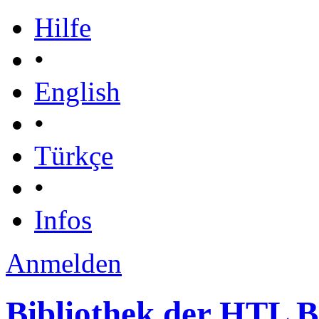
Hilfe
•
English
•
Türkçe
•
Infos
Anmelden
Bibliothek der HTL 